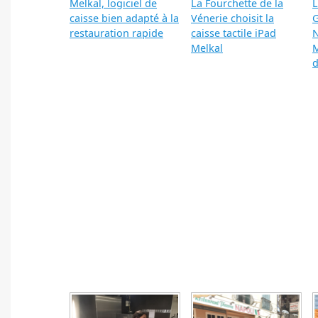
Melkal, logiciel de
La Fourchette de la
L
caisse bien adapté à la
Vénerie choisit la
restauration rapide
caisse tactile iPad
N
Melkal
M
d