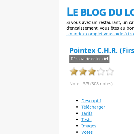
Le blog du l
Si vous avez un restaurant, un ca
d'encaissement, vous êtes au bon 
Un index complet vous aide à trou
Pointex C.H.R. (Firs
Découverte de logiciel
Note : 3/5 (308 notes)
Descriptif
Télécharger
Tarifs
Tests
Images
Votes