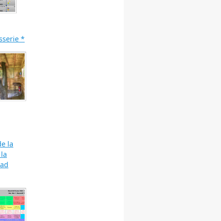
sserie *
e la
 la
Pad