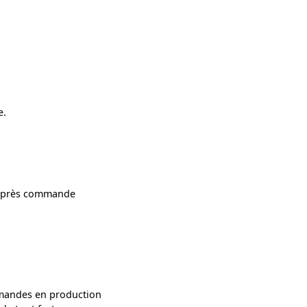
e.
 après commande
andes en production