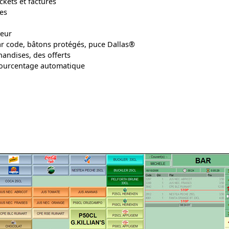
ckets et factures
es
veur
par code, bâtons protégés, puce Dallas®
andises, des offerts
ourcentage automatique