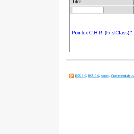
Titre
Pointex C.H.R. (FirstClass) *
RSS 1.0
,
RSS 2.0
,
Atom
,
Commentaires