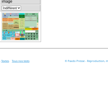
image
,
Textes
.
Tous nos tests
© Paxdo Presse - Reproduction, mê