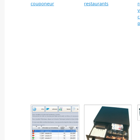
couponeur
restaurants
r
v
c
p