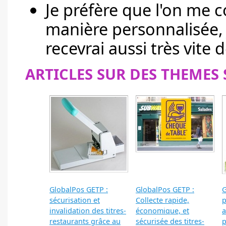
Je préfère que l'on me c
manière personnalisée
recevrai aussi très vite d
ARTICLES SUR DES THEMES 
GlobalPos GETP :
GlobalPos GETP :
G
sécurisation et
Collecte rapide,
p
invalidation des titres-
économique, et
a
restaurants grâce au
sécurisée des titres-
p