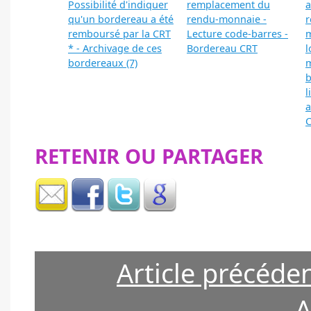
Possibilité d'indiquer
remplacement du
a
qu'un bordereau a été
rendu-monnaie -
r
remboursé par la CRT
Lecture code-barres -
m
* - Archivage de ces
Bordereau CRT
l
bordereaux (7)
m
b
l
a
C
RETENIR OU PARTAGER
Article précéde
A