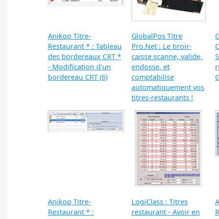
Anikop Titre-
GlobalPos Titre
G
Restaurant * : Tableau
Pro.Net : Le tiroir-
C
des bordereaux CRT *
caisse scanne, valide,
S
- Modification d'un
endosse, et
r
bordereau CRT (6)
comptabilise
G
automatiquement vos
titres-restaurants !
Anikop Titre-
LogiClass : Titres
A
Restaurant * :
restaurant - Avoir en
R