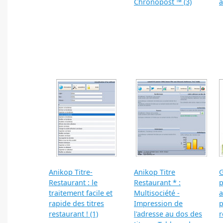
Chronopost ™ (3)
a
Anikop Titre-
Anikop Titre
G
Restaurant : le
Restaurant * :
p
traitement facile et
Multisociété -
a
rapide des titres
Impression de
p
restaurant ! (1)
l'adresse au dos des
r