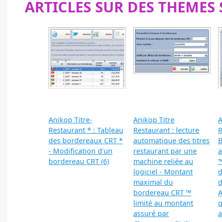
ARTICLES SUR DES THEMES 
Anikop Titre-
Anikop Titre
A
Restaurant * : Tableau
Restaurant : lecture
R
des bordereaux CRT *
automatique des titres
B
- Modification d'un
restaurant par une
a
bordereau CRT (6)
machine reliée au
™
logiciel - Montant
d
maximal du
d
bordereau CRT ™
A
limité au montant
q
assuré par
a