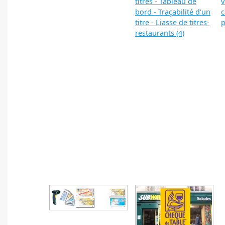
titres - Tableau de
v
bord - Traçabilité d'un
c
titre - Liasse de titres-
p
restaurants (4)