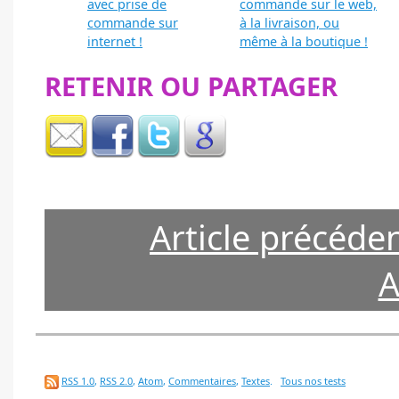
avec prise de
commande sur le web,
commande sur
à la livraison, ou
internet !
même à la boutique !
RETENIR OU PARTAGER
Article précéde
A
RSS 1.0
,
RSS 2.0
,
Atom
,
Commentaires
,
Textes
.
Tous nos tests