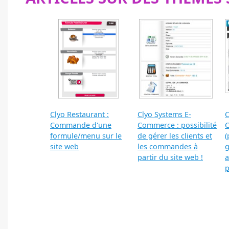
Clyo Restaurant :
Clyo Systems E-
C
Commande d'une
Commerce : possibilité
C
formule/menu sur le
de gérer les clients et
(
site web
les commandes à
g
partir du site web !
p