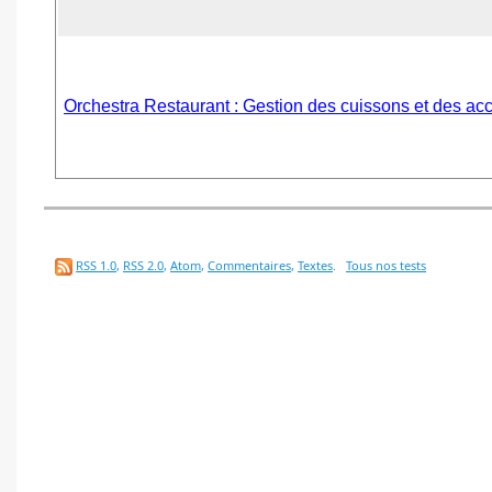
Orchestra Restaurant : Gestion des cuissons et des a
RSS 1.0
,
RSS 2.0
,
Atom
,
Commentaires
,
Textes
.
Tous nos tests