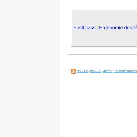
FirstClass : Ergonomie des té
RSS 1.0
,
RSS 2.0
,
Atom
,
Commentaires