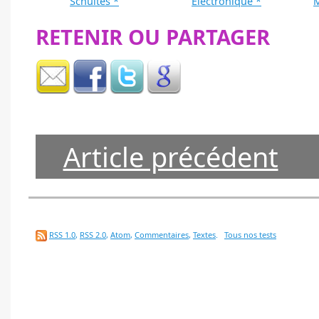
Schultes *
Electronique *
RETENIR OU PARTAGER
Article précédent
RSS 1.0
,
RSS 2.0
,
Atom
,
Commentaires
,
Textes
.
Tous nos tests