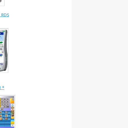
 RDS
 *