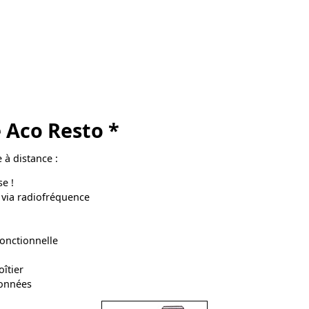
Aco Resto *
à distance :
e !
 via radiofréquence
fonctionnelle
îtier
données