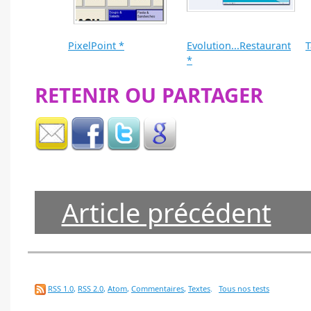
PixelPoint *
Evolution...Restaurant
T
*
RETENIR OU PARTAGER
Article précédent
RSS 1.0
,
RSS 2.0
,
Atom
,
Commentaires
,
Textes
.
Tous nos tests