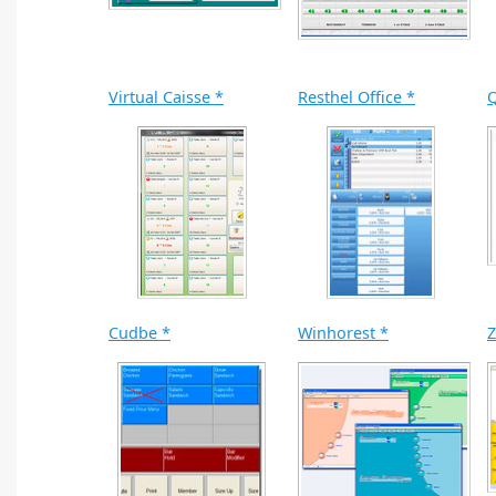
Virtual Caisse *
Resthel Office *
Cudbe *
Winhorest *
Z