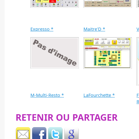
Expresso *
Maitre'D *
V
M-Multi-Resto *
LaFourchette *
F
R
RETENIR OU PARTAGER