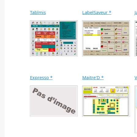
Tablmis
LabelSaveur *
J
Expresso *
Maitre'D *
V