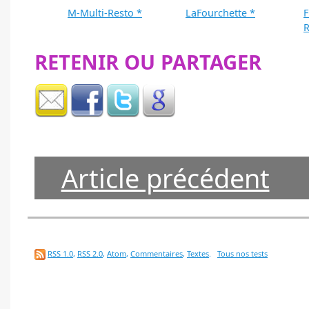
M-Multi-Resto *
LaFourchette *
F
R
RETENIR OU PARTAGER
Article précédent
RSS 1.0
,
RSS 2.0
,
Atom
,
Commentaires
,
Textes
.
Tous nos tests