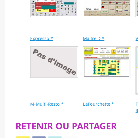
Expresso *
Maitre'D *
V
M-Multi-Resto *
LaFourchette *
F
R
RETENIR OU PARTAGER