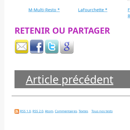
M-Multi-Resto *
LaFourchette *
F
R
RETENIR OU PARTAGER
Article précédent
RSS 1.0
,
RSS 2.0
,
Atom
,
Commentaires
,
Textes
.
Tous nos tests