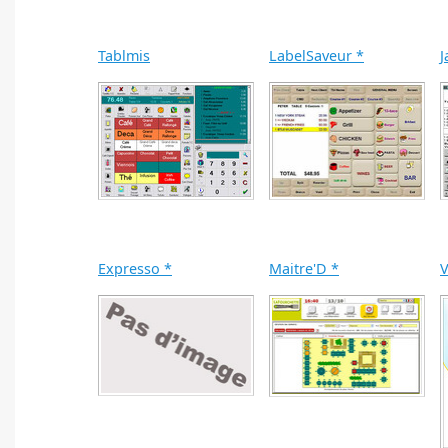
Tablmis
LabelSaveur *
J
Expresso *
Maitre'D *
V