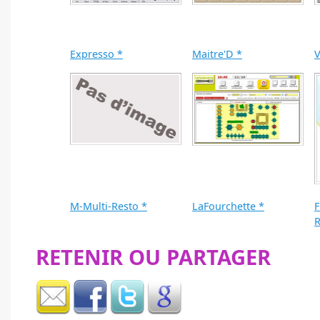
Expresso *
Maitre'D *
V
M-Multi-Resto *
LaFourchette *
F
R
RETENIR OU PARTAGER