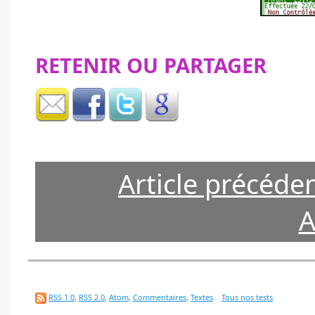
RETENIR OU PARTAGER
Article précéde
A
RSS 1.0
,
RSS 2.0
,
Atom
,
Commentaires
,
Textes
.
Tous nos tests