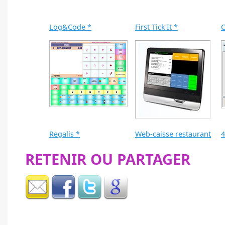
Log&Code *
First Tick'It *
C
Regalis *
Web-caisse restaurant
4
RETENIR OU PARTAGER