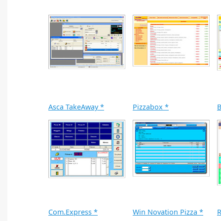
Asca TakeAway *
Pizzabox *
B
Com.Express *
Win Novation Pizza *
R