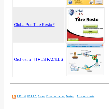
GlobalPos Titre Resto *
Orchestra TITRES FACILES
RSS 1.0
,
RSS 2.0
,
Atom
,
Commentaires
,
Textes
.
Tous nos tests